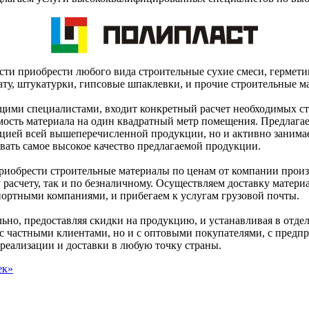
ти приобрести любого вида строительные сухие смеси, гермети
у, штукатурки, гипсовые шпаклевки, и прочие строительные ма
ми специалистами, входит конкретный расчет необходимых стр
ость материала на один квадратный метр помещения. Предлага
ацией всей вышеперечисленной продукции, но и активно занима
вать самое высокое качество предлагаемой продукции.
риобрести строительные материалы по ценам от компании произв
у расчету, так и по безналичному. Осуществляем доставку матер
портными компаниями, и прибегаем к услугам грузовой почты.
ьно, предоставляя скидки на продукцию, и устанавливая в отд
о с частными клиентами, но и с оптовыми покупателями, с пред
 реализации и доставки в любую точку страны.
ек»