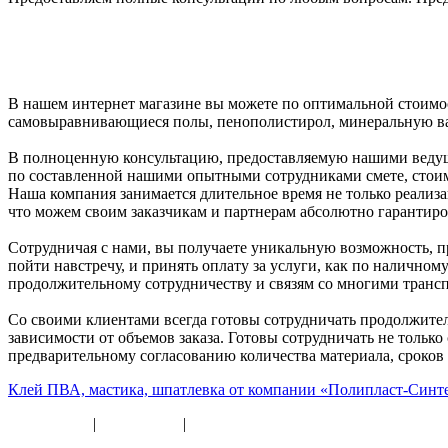
В нашем интернет магазине вы можете по оптимальной стоимос
самовыравнивающиеся полы, пенополистирол, минеральную ват
В полноценную консультацию, предоставляемую нашими ведущи
по составленной нашими опытными сотрудниками смете, стоим
Наша компания занимается длительное время не только реализ
что можем своим заказчикам и партнерам абсолютно гарантиро
Сотрудничая с нами, вы получаете уникальную возможность, п
пойти навстречу, и принять оплату за услуги, как по наличном
продолжительному сотрудничеству и связям со многими транс
Со своими клиентами всегда готовы сотрудничать продолжител
зависимости от объемов заказа. Готовы сотрудничать не тольк
предварительному согласованию количества материала, сроков
Клей ПВА, мастика, шпатлевка от компании «Полипласт-Синт
Карта сайта
|
Прайс-лист
|
Разное