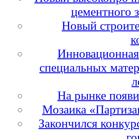
цементного з
Новый строите
к
Инновационная 
специальных матер
л
На рынке появи
Мозаика «Партизан
Закончился конкур
го