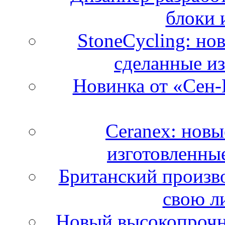
блоки 
StoneCycling: но
сделанные из
Новинка от «Сен-
Ceranex: новы
изготовленны
Британский произво
свою л
Новый высокопрочн