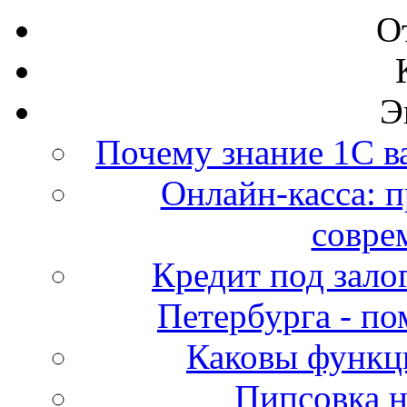
О
Э
Почему знание 1С в
Онлайн-касса: п
совре
Кредит под зало
Петербурга - по
Каковы функц
Пипсовка н