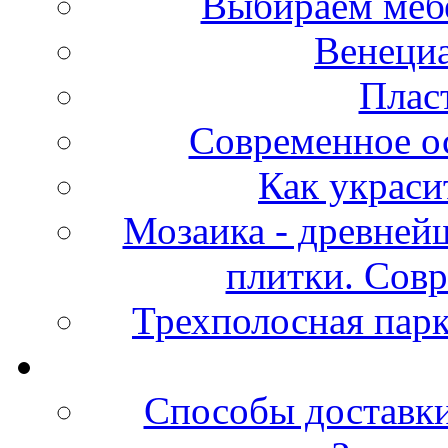
Выбираем мебе
Венециа
Плас
Современное ос
Как украси
Мозаика - древней
плитки. Сов
Трехполосная парк
Способы доставки