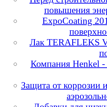
повышения эне
ExpoCoating 20
поверхно
Лак TERAFLEKS V
п
Компания Henkel -
Защита от коррозии 
аэрозольн
Добавки для низк