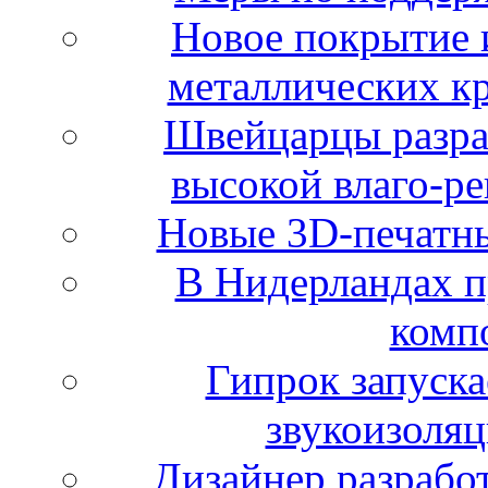
Новое покрытие 
металлических к
Швейцарцы разра
высокой влаго-р
Новые 3D-печатн
В Нидерландах п
комп
Гипрок запуска
звукоизоляц
Дизайнер разрабо