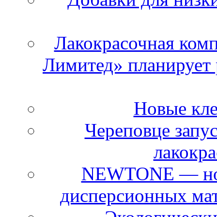
Лакокрасочная комп
Лимитед» планирует 
Новые кле
Череповце запус
лакокр
NEWTONE — нова
дисперсионных ма