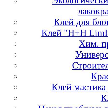
Экологически
лакокр
Клей для бло
Клей "H+H LimFi
Хим. п
Универ
Строите
Кра
Клей мастика
К