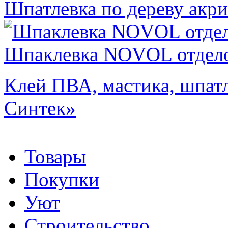
Шпатлевка по дереву акри
Шпаклевка NOVOL отдел
Клей ПВА, мастика, шпат
Синтек»
Карта сайта
|
Прайс-лист
|
Разное
Товары
Покупки
Уют
Строительство