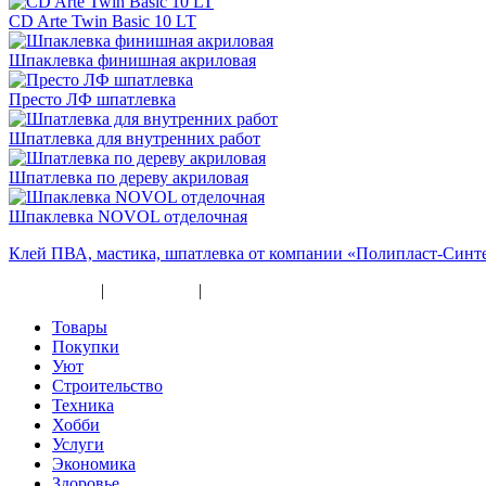
CD Arte Twin Basic 10 LT
Шпаклевка финишная акриловая
Престо ЛФ шпатлевка
Шпатлевка для внутренних работ
Шпатлевка по дереву акриловая
Шпаклевка NOVOL отделочная
Клей ПВА, мастика, шпатлевка от компании «Полипласт-Синт
Карта сайта
|
Прайс-лист
|
Разное
Товары
Покупки
Уют
Строительство
Техника
Хобби
Услуги
Экономика
Здоровье