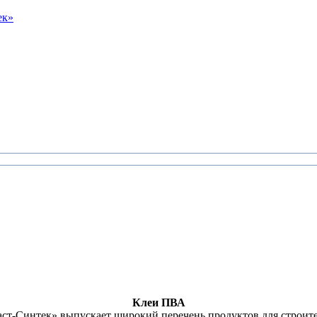
ек»
Клеи ПВА
т-Синтек» выпускает широкий перечень продуктов для строител