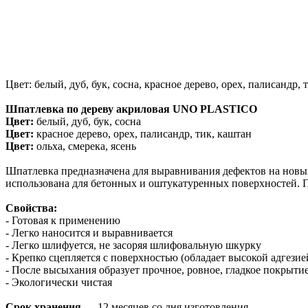
Цвет: белый, дуб, бук, сосна, красное дерево, орех, палисандр
Шпатлевка по дереву акриловая UNO PLASTICO
Цвет:
белый, дуб, бук, сосна
Цвет:
красное дерево, орех, палисандр, тик, каштан
Цвет:
ольха, смерека, ясень
Шпатлевка предназначена для выравнивания дефектов на новых
использована для бетонных и оштукатуренных поверхностей. 
Свойства:
- Готовая к применению
- Легко наносится и выравнивается
- Легко шлифуется, не засоряя шлифовальную шкурку
- Крепко сцепляется с поверхностью (обладает высокой адгезие
- После высыхания образует прочное, ровное, гладкое покрыти
- Экологически чистая
Срок хранения
— 12 месяцев со дня изготовления.