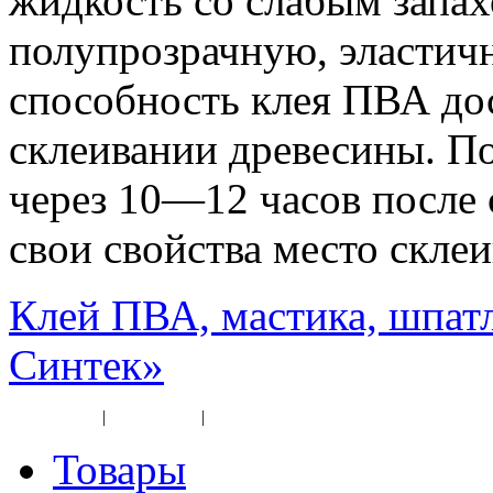
жидкость со слабым запах
полупрозрачную, эластич
способность клея ПВА до
склеивании древесины. П
через 10—12 часов после 
свои свойства место склеи
Клей ПВА, мастика, шпат
Синтек»
Карта сайта
|
Прайс-лист
|
Разное
Товары